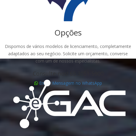
Opções
Dispomos de vários modelos de licenciamento, completamente
adaptados ao seu negócio. Solicite um orçamento, converse
com um de nossos especialistas.
Consulte-nos! 65 3051-5900
Enviar Mensagem no WhatsApp